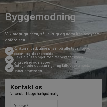
Byggemodning
Vi klargør grunden, så I hurtigt og nemt kan begynde
opførelsen
Konkurrencedygtige priser på alle typer jord-,
beton- og kloakarbejde
Fleksible løsninger med respekt for vores
omgivelser og naboer
Detaljerede opdateringer og billeddokumentation
under processen
Kontakt os
Vi vender tilbage hurtigst muligt.