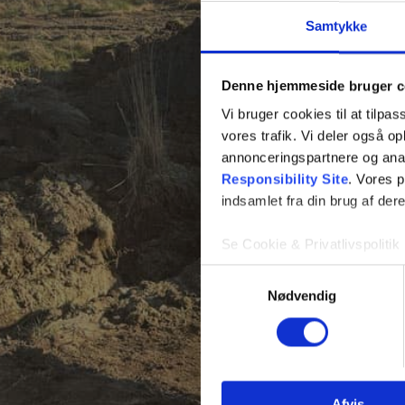
Samtykke
Kontakt 
Vi vender tilbage hur
Denne hjemmeside bruger c
Vi bruger cookies til at tilpas
vores trafik. Vi deler også 
annonceringspartnere og ana
Responsibility Site
. Vores 
indsamlet fra din brug af dere
Se Cookie & Privatlivspolitik
Samtykkevalg
Nødvendig
Afvis