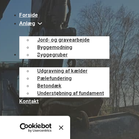
Forside
Anlæg
Jord- og gravearbejde
Byggemodning
Beton
Byggegruber
Udgravning af kælder
Pælefundering
Betondæk
Kloak
Understøbning af fundament
Kontakt