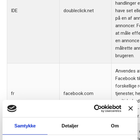
handlinger e
IDE
doubleclick.net
have set elle
på en af a
annoncer. F
at måle eff
en annonce
målrette ann
brugeren.
Anvendes a
Facebook til
forskellige 
fr
facebook.com
tjenester, h
realtids-bud
tredjeparts-
annoncører.
Samtykke
Detaljer
Om
Registrerer e
der identific