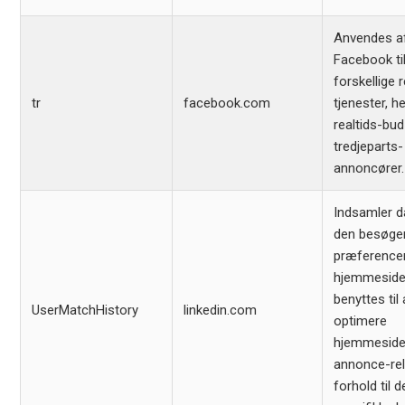
Anvendes a
Facebook til
forskellige 
tr
facebook.com
tjenester, h
realtids-bud
tredjeparts-
annoncører.
Indsamler 
den besøge
præferencer
hjemmeside
benyttes til 
UserMatchHistory
linkedin.com
optimere
hjemmesid
annonce-rel
forhold til 