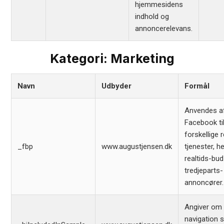
hjemmesidens
indhold og
annoncerelevans.
Kategori: Marketing
Navn
Udbyder
Formål
Anvendes a
Facebook til
forskellige 
_fbp
www.augustjensen.dk
tjenester, h
realtids-bud
tredjeparts-
annoncører.
Angiver om
navigation s