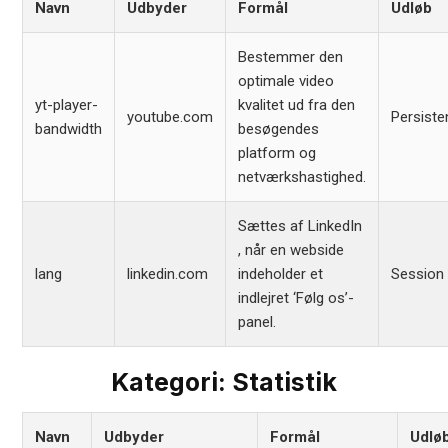
Navn
Udbyder
Formål
Udløb
Bestemmer den
optimale video
yt-player-
kvalitet ud fra den
youtube.com
Persiste
bandwidth
besøgendes
platform og
netværkshastighed.
Sættes af LinkedIn
, når en webside
lang
linkedin.com
indeholder et
Session
indlejret ‘Følg os’-
panel.
Kategori: Statistik
Navn
Udbyder
Formål
Udlø