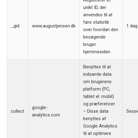
Registrerer et
unikt ID, der
anvendes til at
føre statistik
_gid
www.augustjensen.dk
1 dag
over hvordan den
besøgende
bruger
hjemmesiden.
Benyttes til at
indsamle data
om brugerens
platform (PC,
tablet el. mobil)
og præferencer
google-
collect
– Disse data
Sess
analytics.com
benyttes af
Google Analytics
til at optimere