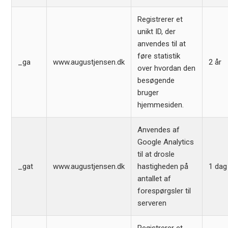
Registrerer et
unikt ID, der
anvendes til at
føre statistik
_ga
www.augustjensen.dk
2 år
over hvordan den
besøgende
bruger
hjemmesiden.
Anvendes af
Google Analytics
til at drosle
_gat
www.augustjensen.dk
hastigheden på
1 dag
antallet af
forespørgsler til
serveren