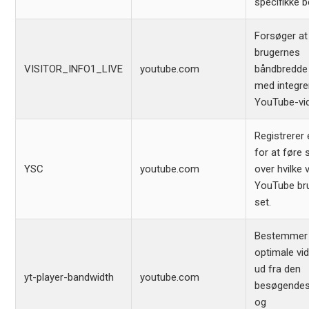
specifikke 
Forsøger at
brugernes
VISITOR_INFO1_LIVE
youtube.com
båndbredde 
med integre
YouTube-vi
Registrerer 
for at føre s
YSC
youtube.com
over hvilke 
YouTube br
set.
Bestemmer
optimale vid
ud fra den
yt-player-bandwidth
youtube.com
besøgendes
og