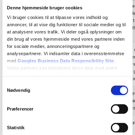
brugerens 
Denne hjemmeside bruger cookies
NID
google.com
tilbagevend
Vi bruger cookies til at tilpasse vores indhold og
besøg. ID’e
annoncer, til at vise dig funktioner til sociale medier og til
til at målret
at analysere vores trafik. Vi deler også oplysninger om
annoncer
din brug af vores hjemmeside med vores partnere inden
for sociale medier, annonceringspartnere og
Registrerer 
analysepartnere. Vi indsamler data i overensstemmelse
på mobile e
med
Googles Business Data Responsibility Site
.
GPS
youtube.com
at muliggør
Vores partnere kan kombinere disse data med andre
baseret på 
oplysninger, du har givet dem, eller som de har indsamlet
GPS lokatio
fra din brug af deres tjenester.
Samtykkevalg
Nødvendig
Gemmer det
Se Cookie & Privatlivspolitik
her
lang
ads.linkedin.com
brugeren ha
en hjemmes
Præferencer
Anvendes a
Statistik
sociale