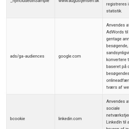
_hjIncludedInSample
www.augustjensen.dk
registreres 
statistik.
Anvendes a
AdWords til
gentage an
besøgende,
sandsynligvi
ads/ga-audiences
google.com
konvertere t
baseret på 
besøgende
onlineadfær
tværs af we
Anvendes a
sociale
netværkstje
bcookie
linkedin.com
LinkedIn til