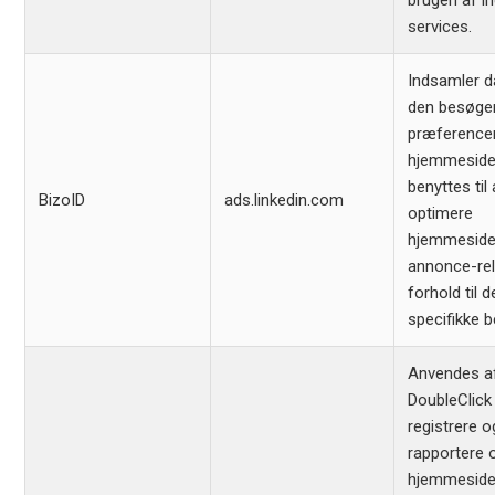
brugen af in
services.
Indsamler 
den besøge
præferencer
hjemmeside
benyttes til 
BizoID
ads.linkedin.com
optimere
hjemmesid
annonce-rel
forhold til 
specifikke 
Anvendes a
DoubleClick t
registrere o
rapportere
hjemmeside